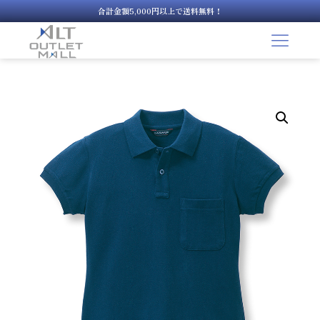
合計金額5,000円以上で送料無料！
コ
ン
テ
ン
ツ
へ
ス
キ
ッ
プ