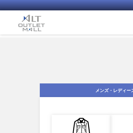
コ
ン
テ
ン
ツ
へ
ス
キ
ッ
プ
メンズ・レディー