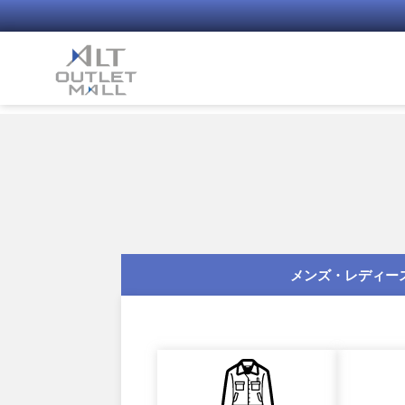
コ
ン
テ
ン
ツ
へ
ス
キ
ッ
プ
メンズ・レディー