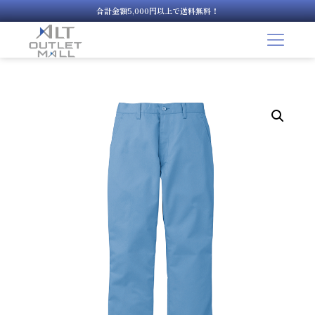
合計金額5,000円以上で送料無料！
コ
ン
テ
ン
ツ
へ
ス
キ
ッ
プ