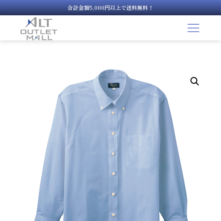
合計金額5,000円以上で送料無料！
コ
ン
テ
ン
ツ
へ
ス
キ
ッ
プ