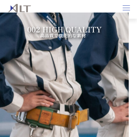
コ
ン
002 HIGH QUALITY
テ
高品質で機能的な素材
ン
ツ
へ
ス
キ
ッ
プ